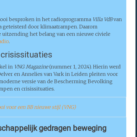
eidooi besproken in het radioprogramma
Villa VdB
van
a geteisterd door klimaatrampen. Daarom
 uitzending het belang van een nieuwe civiele
adio
.
risissituaties
kel in
VNG Magazine
(nummer 1, 2024). Hierin werd
ver en Annelies van Vark in Leiden pleiten voor
e moderne versie van de Bescherming Bevolking
pen en crisissituaties.
i voor een BB nieuwe stijl (VNG)
chappelijk gedragen beweging