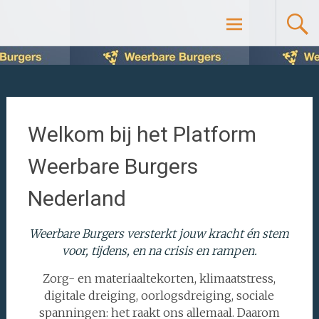
Ga
www.weerbareburgers.nl
naar
de
inhoud
Welkom bij het Platform
Weerbare Burgers
Nederland
Weerbare Burgers versterkt jouw kracht én stem
voor, tijdens, en na crisis en rampen.
Zorg- en materiaaltekorten, klimaatstress,
digitale dreiging, oorlogsdreiging, sociale
spanningen: het raakt ons allemaal. Daarom